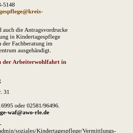
3-5148
gespflege@kreis-
d auch die Antragsvordrucke
rung in Kindertagespflege
 der Fachberatung im
entrum ausgehändigt.
 der Arbeiterwohlfahrt in
g
. 31
16995 oder 02581/96496.
ege-waf@awo-rle.de
-
admin/soziales/Kindertagespflege/Vermittlungs-