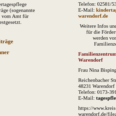
Telefon: 02581/5
rtagespflege
E-Mail:
kinderta
räge (sogenannte
warendorf.de
 I vom Amt für
estgesetzt.
Weitere Infos un
für die Förde
werden von
iträge
Familienz
hner
Familienzentrum
Warendorf
Frau Nina Bispin
Reichenbacher Str
48231 Warendorf
Telefon: 0173-39
E-Mail:
tagespfl
https://www.kreis
warendorf.de/file