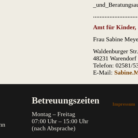
_und_Beratungsau
………………………
Amt für Kinder,
Frau Sabine Mey
Waldenburger Str.
48231 Warendorf
Telefon: 02581/5
E-Mail:
Sabine.
Betreuungszeiten
Impressum
Montag – Freitag
07:00 Uhr – 15:0
0 Uhr
nn
(nach Absprache)